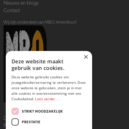
Nieuws en blogs
Contact
Wij zijn onderdeel van MBO Amersfoort
×
Deze website maakt
gebruik van cookies.
Deze website gebruikt cookies om
jouwgebruikerservaring te verbeteren. Door
onze website te gebruiken, stem je in met
alle cookies in overeenstemming met ons
Cookiebeleid.
Lees verder
STRIKT NOODZAKELIJK
Disclaimer
PRESTATIE
Privacy- en cookieverklaring