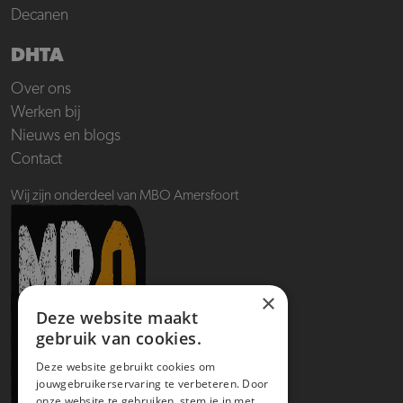
Decanen
DHTA
Over ons
Werken bij
Nieuws en blogs
Contact
Wij zijn onderdeel van MBO Amersfoort
×
Deze website maakt
gebruik van cookies.
Deze website gebruikt cookies om
jouwgebruikerservaring te verbeteren. Door
onze website te gebruiken, stem je in met