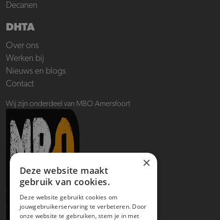
Decanen
DHTA
Over ons
Werken bij
Nieuws en blogs
Contact
Wij zijn onderdeel van MBO Amersfoort
×
Deze website maakt
gebruik van cookies.
Deze website gebruikt cookies om
jouwgebruikerservaring te verbeteren. Door
onze website te gebruiken, stem je in met