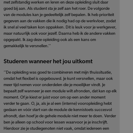
met zelfstandig werken en leren en deze opleiding sluit daar
goed bij aan. Als student sta je zelf aan het roer. De volgorde
van de modules kan je gedeeltelijk zelf bepalen. Ik heb prioriteit
gegeven aan de vakken die ik nodig had op de werkvloer, zodat
ik snel al veel taken kon oppakken. Dit is leuk voor je werkgever,
maar natuurlijk ook voor jezelf. Daarna heb ik de andere vakken
opgepakt. Ik zag deze opleiding ook als een kans om
gemakkelijk te versnellen.’’
Studeren wanneer het jou uitkomt
‘’De opleiding was goed te combineren met mijn thuissituatie,
omdat het flexibel is opgebouwd. Je kunt versnellen, maar ook
meer tijd nemen voor onderdelen die je moeilijker vindt. Je
bepaalt zelf wanneer je een module wilt afronden, dat kan op elk
moment. Of je kiest er juist voor om op een ander moment
verder te gaan. O, ja, als je al een (interne) vooropleiding hebt
gedaan en vóór start van de module de kennistoets succesvol
afrondt, dan hoef je de gehele module niet meer te doen. Verder
ben je alleen op school voor lessen waarvoor je je inschrijft.
Hierdoor zie je studiegenoten niet vaak, omdat iedereen een