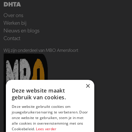
DHTA
Over ons
Werken bij
Nieuws en blogs
Contact
Wij zijn onderdeel van MBO Amersfoort
×
Deze website maakt
gebruik van cookies.
Deze website gebruikt cookies om
jouwgebruikerservaring te verbeteren. Door
onze website te gebruiken, stem je in met
alle cookies in overeenstemming met ons
Cookiebeleid.
Lees verder