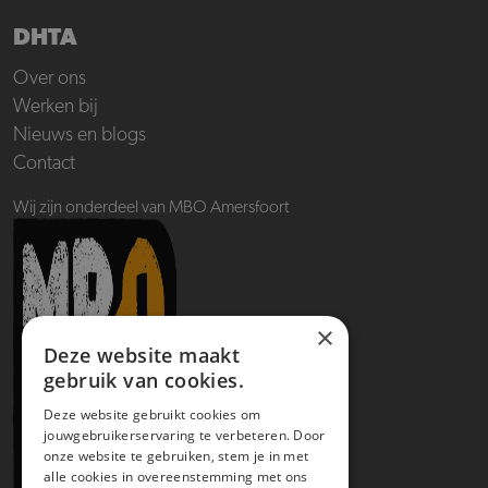
DHTA
Over ons
Werken bij
Nieuws en blogs
Contact
Wij zijn onderdeel van MBO Amersfoort
×
Deze website maakt
gebruik van cookies.
Deze website gebruikt cookies om
jouwgebruikerservaring te verbeteren. Door
onze website te gebruiken, stem je in met
alle cookies in overeenstemming met ons