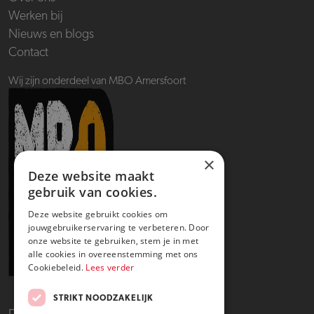
Werken bij
Nieuws en blogs
Contact
Wij zijn onderdeel van MBO Amersfoort
×
Deze website maakt
gebruik van cookies.
Deze website gebruikt cookies om
jouwgebruikerservaring te verbeteren. Door
onze website te gebruiken, stem je in met
alle cookies in overeenstemming met ons
Cookiebeleid.
Lees verder
STRIKT NOODZAKELIJK