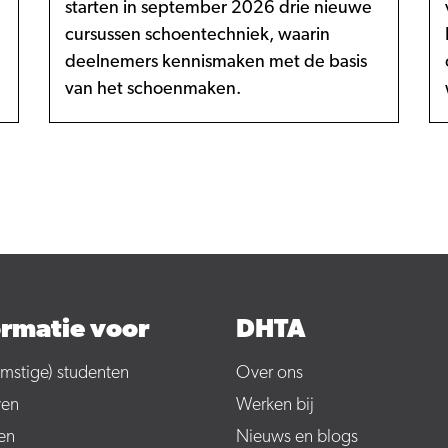
starten in september 2026 drie nieuwe
cursussen schoentechniek, waarin
deelnemers kennismaken met de basis
van het schoenmaken.
ormatie voor
DHTA
mstige) studenten
Over ons
ven
Werken bij
en
Nieuws en blogs