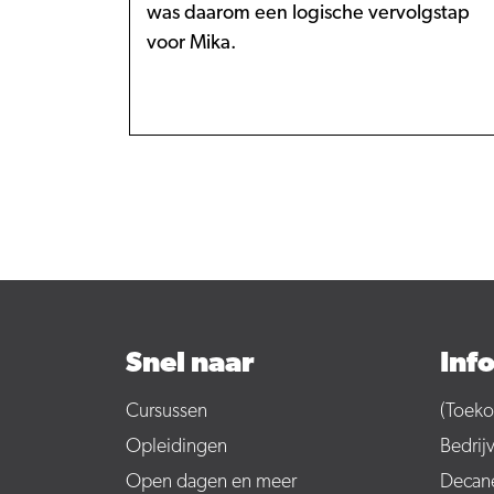
was daarom een logische vervolgstap
voor Mika.
Snel naar
Inf
Cursussen
(Toeko
Opleidingen
Bedrij
Open dagen en meer
Decan