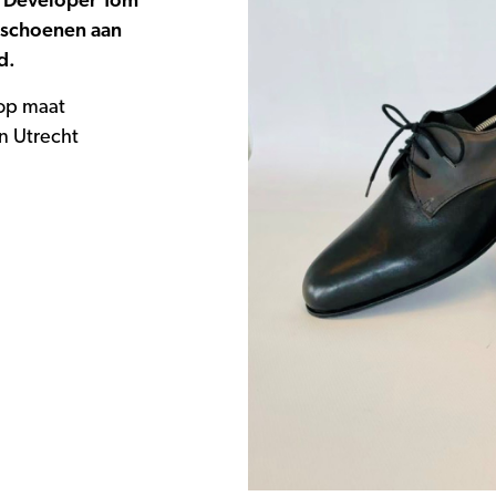
e Developer Tom
 schoenen aan
d.
op maat
n Utrecht