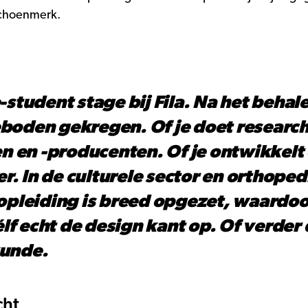
schoenmerk.
-student stage bij Fila. Na het behale
eboden gekregen. Of je doet researc
 en -producenten. Of je ontwikkelt 
. In de culturele sector en orthoped
 opleiding is breed opgezet, waardoo
zélf echt de design kant op. Of verde
kunde.
cht