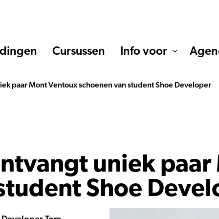
idingen
Cursussen
Info voor
Agen
niek paar Mont Ventoux schoenen van student Shoe Developer
ontvangt uniek paa
student Shoe Devel