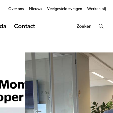
Over ons
Nieuws
Veelgestelde vragen
Werken bij
da
Contact
Zoeken
r Mont Ventoux
oper