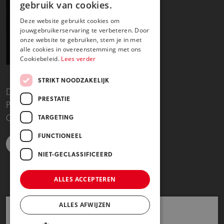
gebruik van cookies.
Deze website gebruikt cookies om
jouwgebruikerservaring te verbeteren. Door
onze website te gebruiken, stem je in met
alle cookies in overeenstemming met ons
Cookiebeleid.
Lees verder
STRIKT NOODZAKELIJK
Disclaimer
PRESTATIE
Privacy- en cookieverklaring
Copyright 2025
TARGETING
FUNCTIONEEL
NIET-GECLASSIFICEERD
https://www.linkedin.com/school/dutch-healthtec-academy/posts/?fee
https://www.instagram.com/dutchhealthtecacademy/
https://www.facebook.com/DutchHealthTecAcademy/?l
https://www.youtube.com/channel/UCkfDh_ox
ALLES ACCEPTEREN
ALLES AFWIJZEN