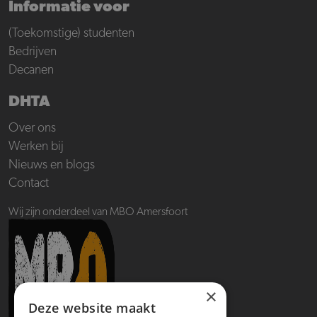
Informatie voor
(Toekomstige) studenten
Bedrijven
Decanen
DHTA
Over ons
Werken bij
Nieuws en blogs
Contact
Wij zijn onderdeel van MBO Amersfoort
×
Deze website maakt