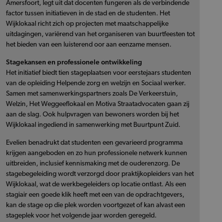
Amersfoort, legt uit dat docenten fungeren als de verbindende
factor tussen initiatieven in de stad en de studenten. Het
Wijklokaal richt zich op projecten met maatschappelijke
uitdagingen, variërend van het organiseren van buurtfeesten tot
het bieden van een luisterend oor aan eenzame mensen.
Stagekansen en professionele ontwikkeling
Het initiatief biedt tien stageplaatsen voor eerstejaars studenten
van de opleiding Helpende zorg en welzijn en Sociaal werker.
Samen met samenwerkingspartners zoals De Verkeerstuin,
Welzin, Het Weggeeflokaal en Motiva Straatadvocaten gaan zij
aan de slag. Ook hulpvragen van bewoners worden bij het
Wijklokaal ingediend in samenwerking met Buurtpunt Zuid.
Evelien benadrukt dat studenten een gevarieerd programma
krijgen aangeboden en zo hun professionele netwerk kunnen
uitbreiden, inclusief kennismaking met de ouderenzorg. De
stagebegeleiding wordt verzorgd door praktijkopleiders van het
Wijklokaal, wat de werkbegeleiders op locatie ontlast. Als een
stagiair een goede klik heeft met een van de opdrachtgevers,
kan de stage op die plek worden voortgezet of kan alvast een
stageplek voor het volgende jaar worden geregeld.