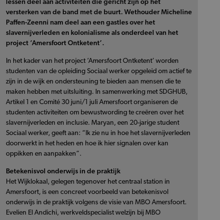
lessen deel aan activiteiten die gericht zijn op het
versterken van de band met de buurt. Wethouder Micheline
Paffen-Zeenni nam deel aan een gastles over het
slavernijverleden en kolonialisme als onderdeel van het
project ‘Amersfoort Ontketent’.
In het kader van het project ‘Amersfoort Ontketent’ worden
studenten van de opleiding Sociaal werker opgeleid om actief te
zijn in de wijk en ondersteuning te bieden aan mensen die te
maken hebben met uitsluiting. In samenwerking met SDGHUB,
Artikel 1 en Comité 30 juni/1 juli Amersfoort organiseren de
studenten activiteiten om bewustwording te creëren over het
slavernijverleden en inclusie. Maryan, een 20-jarige student
Sociaal werker, geeft aan: “Ik zie nu in hoe het slavernijverleden
doorwerkt in het heden en hoe ik hier signalen over kan
oppikken en aanpakken”.
Betekenisvol onderwijs in de praktijk
Het Wijklokaal, gelegen tegenover het centraal station in
Amersfoort, is een concreet voorbeeld van betekenisvol
onderwijs in de praktijk volgens de visie van MBO Amersfoort.
Evelien El Andichi, werkveldspecialist welzijn bij MBO