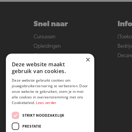
Snel naar
Inf
Cursussen
(Toeko
Opleidingen
Bedrij
Open dagen en meer
Decan
×
Deze website maakt
Veelgestelde vragen
gebruik van cookies.
Deze website gebruikt cookies om
jouwgebruikerservaring te verbeteren. Door
onze website te gebruiken, stem je in met
alle cookies in overeenstemming met ons
Cookiebeleid.
Lees verder
STRIKT NOODZAKELIJK
PRESTATIE