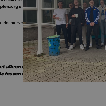
den aan mbo studenten. 18 enthousiaste
captenzorg en samen te werken met
eelnemers meer in beweging krijgen
iet alleen de studenten
 lessen uit de interactie die