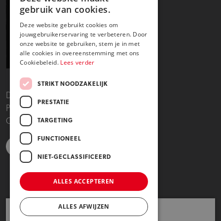
gebruik van cookies.
Deze website gebruikt cookies om
jouwgebruikerservaring te verbeteren. Door
onze website te gebruiken, stem je in met
alle cookies in overeenstemming met ons
Cookiebeleid.
Lees verder
STRIKT NOODZAKELIJK
Disclaimer
PRESTATIE
Privacy- en cookieverklaring
Copyright 2025
TARGETING
FUNCTIONEEL
NIET-GECLASSIFICEERD
https://www.linkedin.com/school/dutch-healthtec-academy/posts/?fee
https://www.instagram.com/dutchhealthtecacademy/
https://www.facebook.com/DutchHealthTecAcademy/?l
https://www.youtube.com/channel/UCkfDh_ox
ALLES ACCEPTEREN
ALLES AFWIJZEN