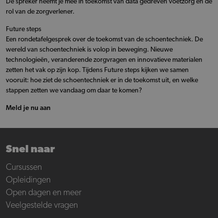
De spreker neemt je mee in toekomst van data gedreven voetzorg en de
rol van de zorgverlener.
Future steps
Een rondetafelgesprek over de toekomst van de schoentechniek. De
wereld van schoentechniek is volop in beweging. Nieuwe
technologieën, veranderende zorgvragen en innovatieve materialen
zetten het vak op zijn kop. Tijdens Future steps kijken we samen
vooruit: hoe ziet de schoentechniek er in de toekomst uit, en welke
stappen zetten we vandaag om daar te komen?
Meld je nu aan
Snel naar
Cursussen
Opleidingen
Open dagen en meer
Veelgestelde vragen