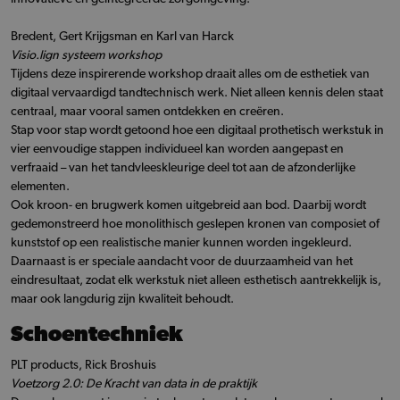
Bredent, Gert Krijgsman en Karl van Harck
Visio.lign systeem workshop
Tijdens deze inspirerende workshop draait alles om de esthetiek van
digitaal vervaardigd tandtechnisch werk. Niet alleen kennis delen staat
centraal, maar vooral samen ontdekken en creëren.
Stap voor stap wordt getoond hoe een digitaal prothetisch werkstuk in
vier eenvoudige stappen individueel kan worden aangepast en
verfraaid – van het tandvleeskleurige deel tot aan de afzonderlijke
elementen.
Ook kroon- en brugwerk komen uitgebreid aan bod. Daarbij wordt
gedemonstreerd hoe monolithisch geslepen kronen van composiet of
kunststof op een realistische manier kunnen worden ingekleurd.
Daarnaast is er speciale aandacht voor de duurzaamheid van het
eindresultaat, zodat elk werkstuk niet alleen esthetisch aantrekkelijk is,
maar ook langdurig zijn kwaliteit behoudt.
Schoentechniek
PLT products, Rick Broshuis
Voetzorg 2.0: De Kracht van data in de praktijk