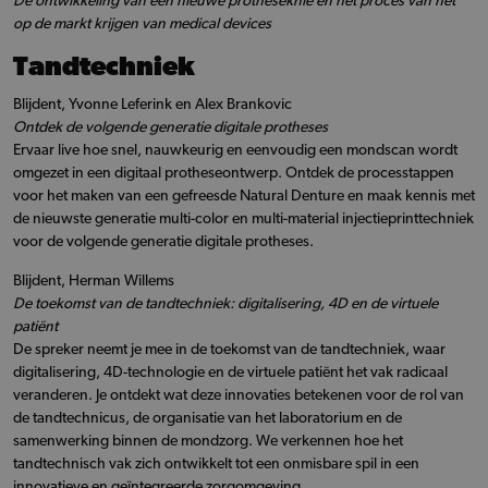
De ontwikkeling van een nieuwe protheseknie en het proces van het
op de markt krijgen van medical devices
Tandtechniek
Blijdent, Yvonne Leferink en Alex Brankovic
Ontdek de volgende generatie digitale protheses
Ervaar live hoe snel, nauwkeurig en eenvoudig een mondscan wordt
omgezet in een digitaal protheseontwerp. Ontdek de processtappen
voor het maken van een gefreesde Natural Denture en maak kennis met
de nieuwste generatie multi-color en multi-material injectieprinttechniek
voor de volgende generatie digitale protheses.
Blijdent, Herman Willems
De toekomst van de tandtechniek: digitalisering, 4D en de virtuele
patiënt
De spreker neemt je mee in de toekomst van de tandtechniek, waar
digitalisering, 4D-technologie en de virtuele patiënt het vak radicaal
veranderen. Je ontdekt wat deze innovaties betekenen voor de rol van
de tandtechnicus, de organisatie van het laboratorium en de
samenwerking binnen de mondzorg. We verkennen hoe het
tandtechnisch vak zich ontwikkelt tot een onmisbare spil in een
innovatieve en geïntegreerde zorgomgeving.