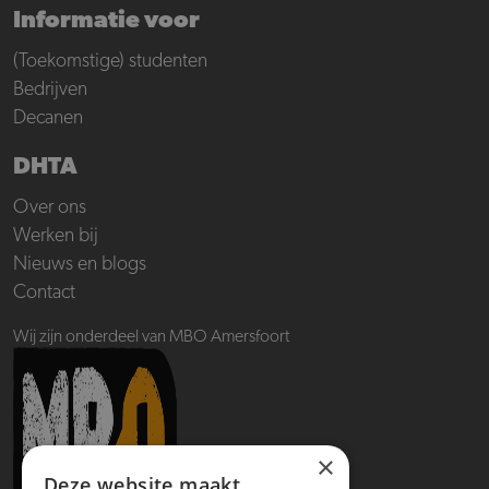
Informatie voor
(Toekomstige) studenten
Bedrijven
Decanen
DHTA
Over ons
Werken bij
Nieuws en blogs
Contact
Wij zijn onderdeel van MBO Amersfoort
×
Deze website maakt