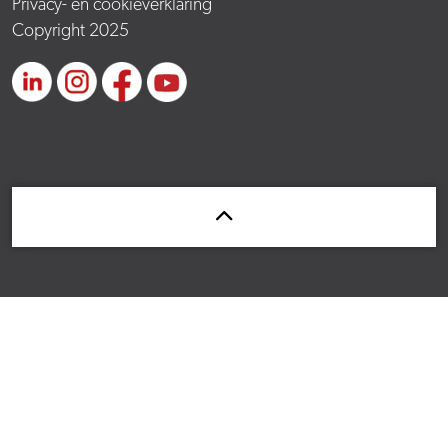
Privacy- en cookieverklaring
Copyright 2025
https://www.linkedin.com/school/dutch-healthtec-academy/posts/?fee
https://www.instagram.com/dutchhealthtecacademy/
https://www.facebook.com/DutchHealthTecAcademy/?l
https://www.youtube.com/channel/UCkfDh_ox