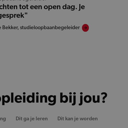
achten tot een open dag. Je
 gesprek"
je Bekker, studieloopbaanbegeleider
pleiding bij jou?
ing
Dit ga je leren
Dit kan je worden