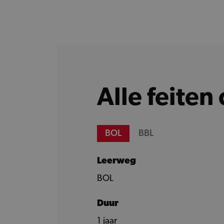
Alle feiten 
BOL
BBL
Leerweg
BOL
Duur
1 jaar