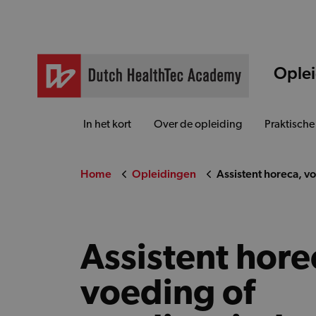
Ople
In het kort
Over de opleiding
Praktische
Home
Opleidingen
Assistent horeca, v
Assistent hore
voeding of