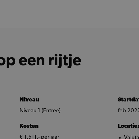
op een rijtje
Niveau
Startd
Niveau 1 (Entree)
feb 202
Kosten
Locatie
€ 1.511,- per jaar
Valut