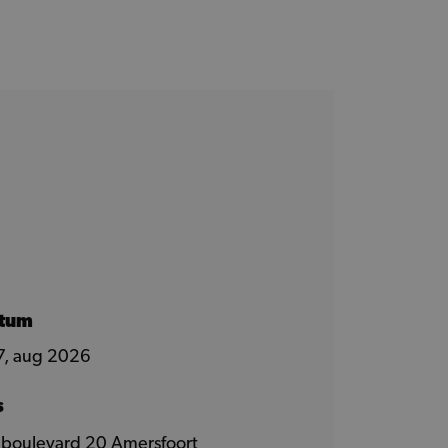
atum
7, aug 2026
s
aboulevard 20 Amersfoort