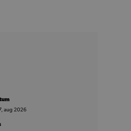
atum
7, aug 2026
s