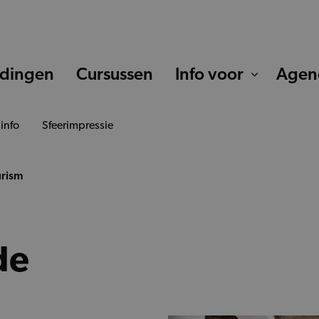
idingen
Cursussen
Info voor
Agen
 info
Sfeerimpressie
urism
de