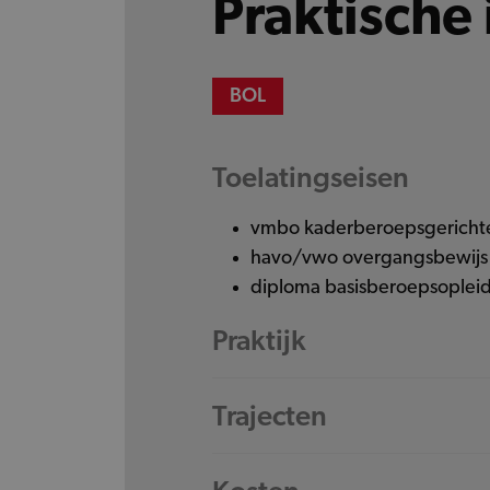
Praktische 
BOL
Toelatingseisen
vmbo kaderberoepsgerichte
havo/vwo overgangsbewijs v
diploma basisberoepsopleid
Praktijk
Trajecten