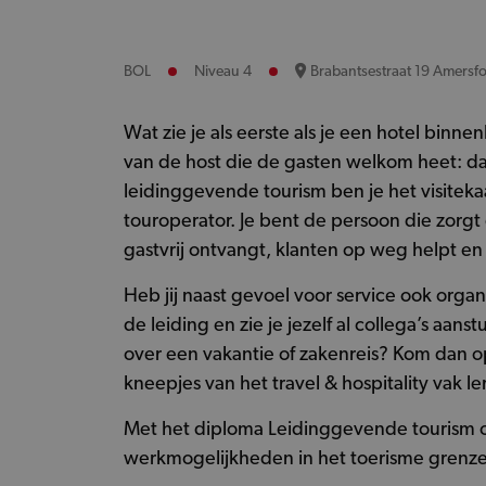
BOL
Niveau 4
Brabantsestraat 19 Amersfo
Wat zie je als eerste als je een hotel binne
van de host die de gasten welkom heet: dat z
leidinggevende tourism ben je het visitekaa
touroperator. Je bent de persoon die zorgt 
gastvrij ontvangt, klanten op weg helpt en 
Heb jij naast gevoel voor service ook organ
de leiding en zie je jezelf al collega’s aan
over een vakantie of zakenreis? Kom dan o
kneepjes van het travel & hospitality vak le
Met het diploma Leidinggevende tourism o
werkmogelijkheden in het toerisme grenze