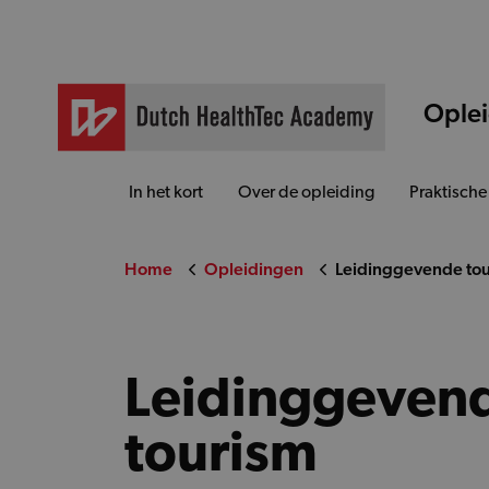
Ople
In het kort
Over de opleiding
Praktische
Home
Opleidingen
Leidinggevende to
Leidinggeven
tourism