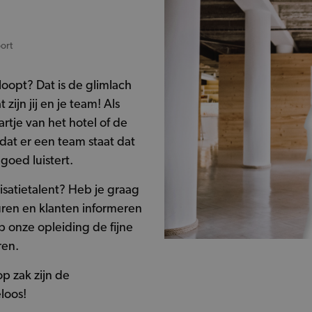
ort
nloopt? Dat is de glimlach
ijn jij en je team! Als
rtje van het hotel of de
dat er een team staat dat
goed luistert.
isatietalent? Heb je graag
sturen en klanten informeren
p onze opleiding de fijne
ren.
p zak zijn de
loos!