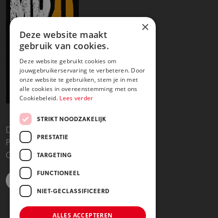
×
Deze website maakt
gebruik van cookies.
Deze website gebruikt cookies om
jouwgebruikerservaring te verbeteren. Door
onze website te gebruiken, stem je in met
alle cookies in overeenstemming met ons
Cookiebeleid.
Lees verder
STRIKT NOODZAKELIJK
Disclaimer
PRESTATIE
Privacy- en cookieverklaring
Copyright 2025
TARGETING
FUNCTIONEEL
NIET-GECLASSIFICEERD
https://www.linkedin.com/school/dutch-healthtec-academy/posts/?fee
https://www.instagram.com/dutchhealthtecacademy/
https://www.facebook.com/DutchHealthTecAcademy/?l
https://www.youtube.com/channel/UCkfDh_ox
ALLES ACCEPTEREN